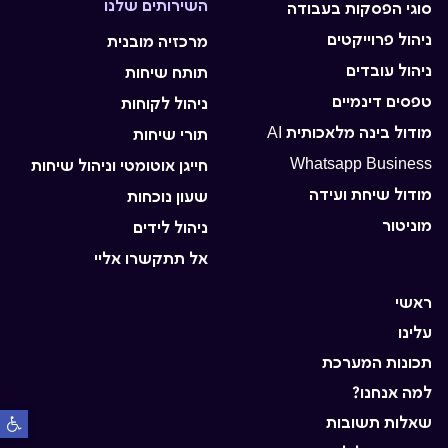
השירותים שלנו
סוגי הפסקות בעבודה
ניהול פרוייקטים
מרכזיה מובנית
ניהול עובדים
תותח שיחות
טפסים דינמיים
ניהול לקוחות
מודול בינה מלאכותית AI
תורי שיחות
Whatsapp Business
חייגן אוטומטי וניהול שיחות
מודול שיחת ועידה
שעון נוכחות
מוניטור
ניהול לידים
אל תתקשרו אליי
ראשי
עלינו
תכונות המערכת
למה אנחנו?
פתח סרגל
שאלות תשובות