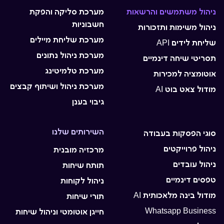
ניהול משתמשים והרשאות
מערכת סליקה והפקת
חשבוניות
ניהול משימות ותזכורות
מערכת שליחת מיילים
שליחת לידים API
מערכת ניהול נתונים
תסריטי שיחה דינמיים
מערכת טלמיטינג
אוטומציה למכירות
מערכת ניהול ושיתוף קבצים
מודול צאט בוט AI
גיבוי בענן
השירותים שלנו
סוגי הפסקות בעבודה
ניהול פרוייקטים
מרכזיה מובנית
ניהול עובדים
תותח שיחות
טפסים דינמיים
ניהול לקוחות
מודול בינה מלאכותית AI
תורי שיחות
Whatsapp Business
חייגן אוטומטי וניהול שיחות